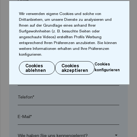
Wir verwenden eigene Cookies und solche von
arrow_drop_down
Drittanbietern, um unsere Dienste zu analysieren und
Ihnen auf der Grundlage eines anhand Ihrer
Surfgewohnheiten (z. B. besuchte Seiten oder
angeschaute Videos) erstellten Profils Werbung
Ort*
entsprechend Ihren Präferenzen anzubieten. Sie können
weitere Informationen erhalten und Ihre Präferenzen
konfigurieren.
Postleitzahl*
Cookies
Cookies
Cookies
ablehnen
akzeptieren
konfigurieren
arrow_drop_down
Telefon*
E-Mail*
arrow_drop_down