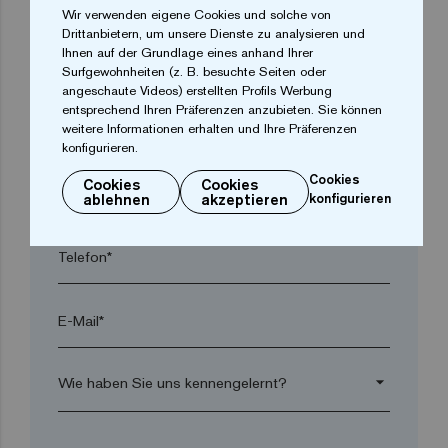
Wir verwenden eigene Cookies und solche von
Drittanbietern, um unsere Dienste zu analysieren und
Ihnen auf der Grundlage eines anhand Ihrer
Ort*
Surfgewohnheiten (z. B. besuchte Seiten oder
angeschaute Videos) erstellten Profils Werbung
entsprechend Ihren Präferenzen anzubieten. Sie können
Postleitzahl*
weitere Informationen erhalten und Ihre Präferenzen
konfigurieren.
Cookies
Cookies
Cookies
arrow_drop_down
ablehnen
akzeptieren
konfigurieren
Telefon*
E-Mail*
arrow_drop_down