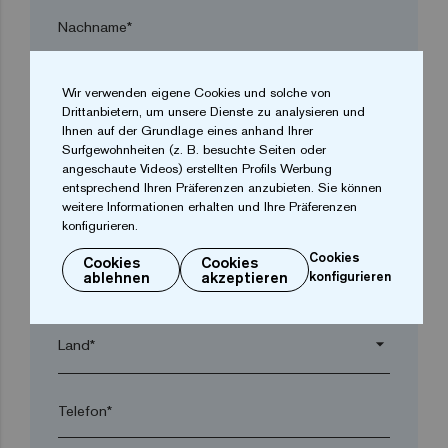
Nachname*
Firma*
Wir verwenden eigene Cookies und solche von
Drittanbietern, um unsere Dienste zu analysieren und
Ihnen auf der Grundlage eines anhand Ihrer
Surfgewohnheiten (z. B. besuchte Seiten oder
arrow_drop_down
angeschaute Videos) erstellten Profils Werbung
entsprechend Ihren Präferenzen anzubieten. Sie können
weitere Informationen erhalten und Ihre Präferenzen
Ort*
konfigurieren.
Cookies
Cookies
Cookies
ablehnen
akzeptieren
konfigurieren
Postleitzahl*
arrow_drop_down
Telefon*