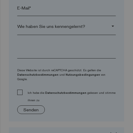
E-Mail*
arrow_drop_down
Diese Website ist durch reCAPTCHA geschützt. Es gelten die
Datenschutzbestimmungen
und
Nutzungsbedingungen
von
Google.
Ich habe die
Datenschutzbestimmungen
gelesen und stimme
ihnen zu
Senden