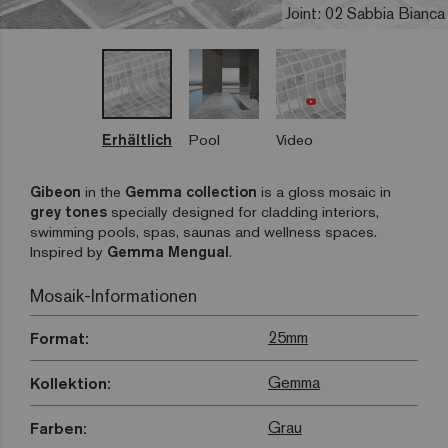
Joint: 02 Sabbia Bianca
Erhältlich
Pool
Video
Gibeon
in the
Gemma collection
is a gloss mosaic in
grey tones
specially designed for cladding interiors,
swimming pools, spas, saunas and wellness spaces.
Inspired by
Gemma Mengual
.
Mosaik-Informationen
25mm
Format:
Gemma
Kollektion:
Grau
Farben: