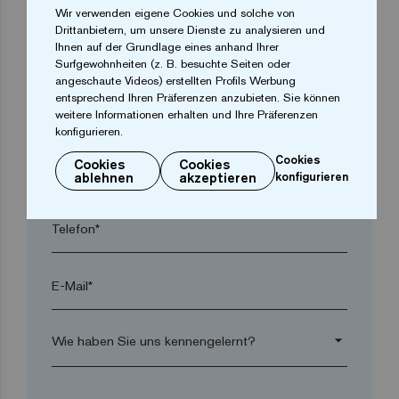
Wir verwenden eigene Cookies und solche von
Drittanbietern, um unsere Dienste zu analysieren und
Ihnen auf der Grundlage eines anhand Ihrer
Ort*
Surfgewohnheiten (z. B. besuchte Seiten oder
angeschaute Videos) erstellten Profils Werbung
entsprechend Ihren Präferenzen anzubieten. Sie können
Postleitzahl*
weitere Informationen erhalten und Ihre Präferenzen
konfigurieren.
Cookies
Cookies
Cookies
arrow_drop_down
ablehnen
akzeptieren
konfigurieren
Telefon*
E-Mail*
arrow_drop_down