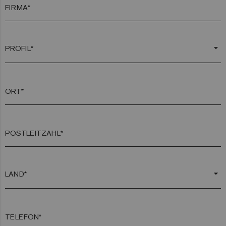
FIRMA*
arrow_drop_down
ORT*
POSTLEITZAHL*
arrow_drop_down
TELEFON*