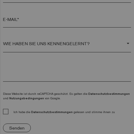
E-MAIL*
arrow_drop_down
Diese Website ist durch reCAPTCHA geschützt. Es gelten die
Datenschutzbestimmungen
und
Nutzungsbedingungen
von Google.
Ich habe die
Datenschutzbestimmungen
gelesen und stimme ihnen zu
Senden