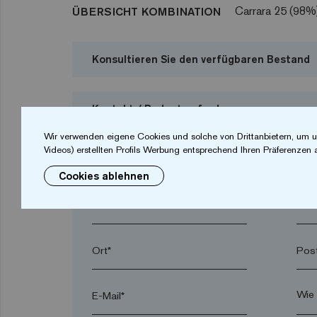
Carrara 25 (98%
ÜBERSICHT KOMBINATION
Konsultieren Sie den verfügbaren Bestand
Kontakt / Budget anfordern
Wir verwenden eigene Cookies und solche von Drittanbietern, um u
Ich möchte ein Budget anfordern
Videos) erstellten Profils Werbung entsprechend Ihren Präferenzen 
Cookies ablehnen
Vorname*
Nac
Ort*
Post
E-Mail*