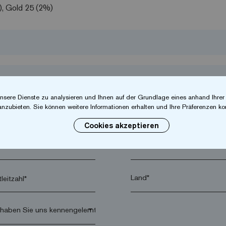
), Gold 25 (2%)
nsere Dienste zu analysieren und Ihnen auf der Grundlage eines anhand Ihre
anzubieten. Sie können weitere Informationen erhalten und Ihre Präferenzen kon
Cookies akzeptieren
hname*
Firma*
leitzahl*
arrow_drop_down