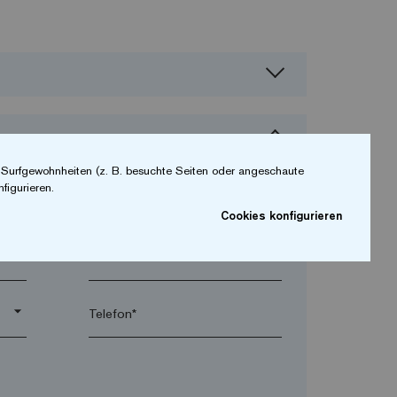
r Surfgewohnheiten (z. B. besuchte Seiten oder angeschaute
figurieren.
Cookies konfigurieren
arrow_drop_down
arrow_drop_down
Telefon*