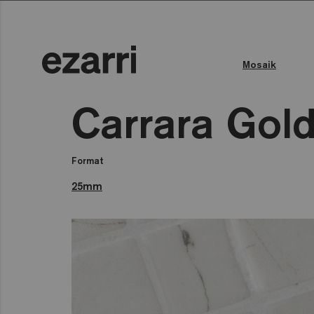
Mosaik
Farbe des Wassers
Öffentliches Schwimmbad
Carrara Gol
Format
25mm