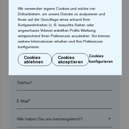
arrow_drop_down
Wir verwenden eigene Cookies und solche von
Drittanbietern, um unsere Dienste zu analysieren und
Ihnen auf der Grundlage eines anhand Ihrer
Surfgewohnheiten (z. B. besuchte Seiten oder
Ort*
angeschaute Videos) erstellten Profils Werbung
entsprechend Ihren Präferenzen anzubieten. Sie können
weitere Informationen erhalten und Ihre Präferenzen
Postleitzahl*
konfigurieren.
Cookies
Cookies
Cookies
ablehnen
akzeptieren
konfigurieren
arrow_drop_down
Telefon*
E-Mail*
arrow_drop_down