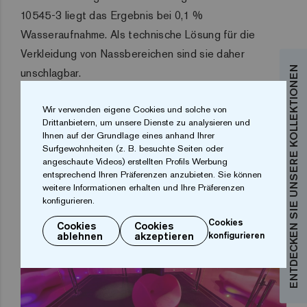
10545-3 liegt das Ergebnis bei 0,1 %
Wasseraufnahme.
Als technische Lösung für die
Verkleidung von Nassbereichen sind sie daher
ENTDECKEN SIE UNSERE KOLLEKTIONEN
unschlagbar.
Wir verwenden eigene Cookies und solche von
Drittanbietern, um unsere Dienste zu analysieren und
Ihnen auf der Grundlage eines anhand Ihrer
Surfgewohnheiten (z. B. besuchte Seiten oder
angeschaute Videos) erstellten Profils Werbung
You can find us in designerlistings.org´s
Interior Design Directory
entsprechend Ihren Präferenzen anzubieten. Sie können
weitere Informationen erhalten und Ihre Präferenzen
konfigurieren.
Cookies
Cookies
Cookies
ablehnen
akzeptieren
konfigurieren