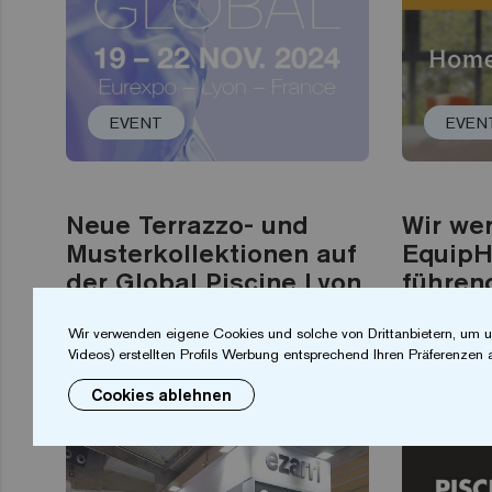
EVENT
EVEN
Neue Terrazzo- und
Wir we
Musterkollektionen auf
EquipHo
der Global Piscine Lyon
führen
der Ho
Weiterlesen
Wir verwenden eigene Cookies und solche von Drittanbietern, um u
Videos) erstellten Profils Werbung entsprechend Ihren Präferenzen 
Weiterl
Cookies ablehnen