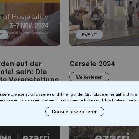
T
EVENT
rden auf der
Cersaie 2024
tel sein: Die
Weiterlesen
de Veranstaltung
telbranche
nsere Dienste zu analysieren und Ihnen auf der Grundlage eines anhand Ihre
anzubieten. Sie können weitere Informationen erhalten und Ihre Präferenzen kon
esen
Cookies akzeptieren