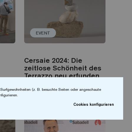
EVENT
Cersaie 2024: Die
zeitlose Schönheit des
Terrazzo neu erfunden
in recyceltem Glas
r Surfgewohnheiten (z. B. besuchte Seiten oder angeschaute
figurieren.
Weiterlesen
Cookies konfigurieren