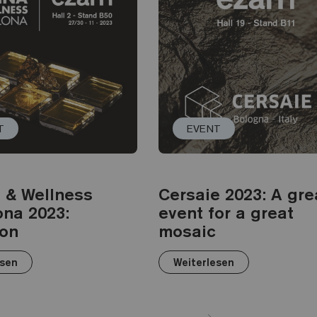
T
EVENT
a & Wellness
Cersaie 2023: A gre
ona 2023:
event for a great
ion
mosaic
esen
Weiterlesen