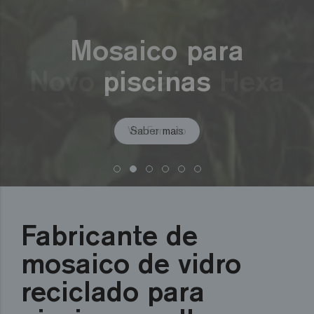
Novo Mosaico Hexa
Ver Formato
Saber mais
Saber mais
Saber mais
Saber mais
Ver mais
Fabricante de
mosaico de vidro
reciclado para