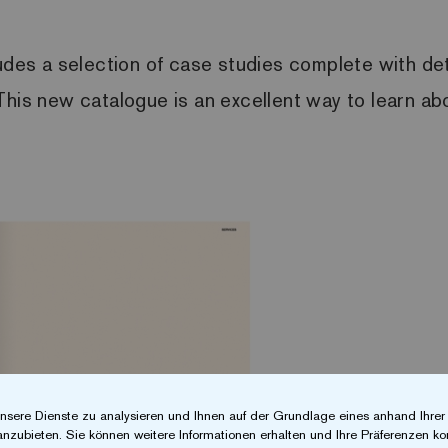
udes a selection of case studies complete with det
This new catalogue is an excellent way to learn a
nsere Dienste zu analysieren und Ihnen auf der Grundlage eines anhand Ihre
anzubieten. Sie können weitere Informationen erhalten und Ihre Präferenzen kon