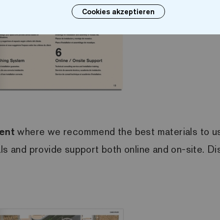
Cookies akzeptieren
ent
where we recommend the best materials to use
als and provide support both online and on-site. D