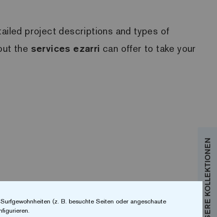
ailed project descriptions and types of
bout the
services
ezarri
can offer to take your
r Surfgewohnheiten (z. B. besuchte Seiten oder angeschaute
figurieren.