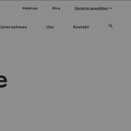
keyboard_arrow_down
Kataloge
Blog
Sprache auswählen
search
Unternehmen
Uns
Kontakt
e