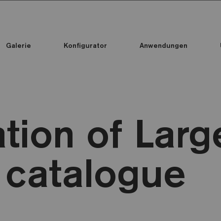
Galerie
Konfigurator
Anwendungen
Alle Kollektionen
Alle Kollektionen
Standard Printed Mosaic
tion of Larg
 catalogue