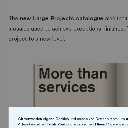
The
new Large Projects catalogue
also incl
mosaics used to achieve exceptional finishes. 
project to a new level.
Wir verwenden eigene Cookies und solche von Drittanbietern, um u
Videos) erstellten Profils Werbung entsprechend Ihren Präferenzen 