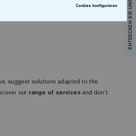
ENTDECKEN SIE UNSERE KOLLEKTIONEN
Cookies konfigurieren
, suggest solutions adapted to the
iscover our
range of services
and don´t