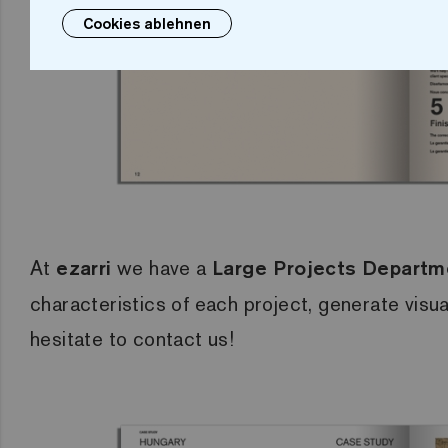
Cookies ablehnen
At
ezarri
we have a
Large Projects Departm
characteristics of each project, generate visu
hesitate to contact us!