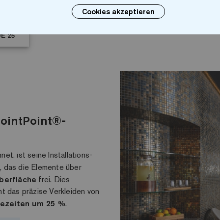
Cookies akzeptieren
DE 25
JointPoint®-
t, ist seine Installations-
s
, das die Elemente über
berfläche
frei. Dies
ht das präzise Verkleiden von
gezeiten um 25 %
.