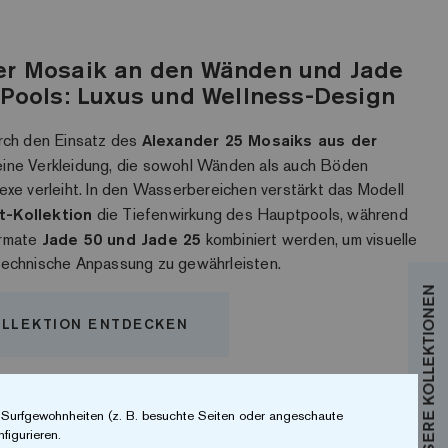
er Mosaik an den Wänden und Jade
 Pools: Luxus und Wellness-Design
urch den Einsatz des
Alexander 25 Mosaiks aus der
ine Verkleidung, die sowohl Wänden als auch Böden
exe verleiht. In den Wasserbereichen verstärkt das Modell
t-Kollektion
die Tiefenwirkung des Hauptpools, während
ormate
Jade 50 und Jade 25
kombiniert werden, um visuelle
technische Anpassung zu gewährleisten.
OLLEKTION ENTDECKEN
r Surfgewohnheiten (z. B. besuchte Seiten oder angeschaute
figurieren.