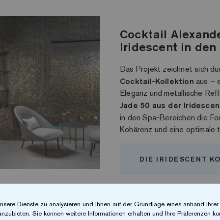
Cocktail Alexand
Iridescent in den
Das Projekt zeichnet sich d
Cocktail-Kollektion
aus – e
Eleganz und metallische Refl
Jade 50 aus der Iridescen
in den Spa-Bereichen die F
Kohärenz und eine optimale 
DIE IRIDESCENT K
nsere Dienste zu analysieren und Ihnen auf der Grundlage eines anhand Ihre
anzubieten. Sie können weitere Informationen erhalten und Ihre Präferenzen kon