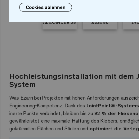
Cookies ablehnen
ALEXANDER 25
JADE 50
JA
Hochleistungsinstallation mit dem 
System
Was Ezarri bei Projekten mit hohen Anforderungen auszeichne
Engineering-Kompetenz. Dank des
JointPoint®-System
inerte Punkte verbindet, bleiben bis zu
92 % der Flieseno
gewährleistet eine maximale Haftung des Klebers, ermöglic
gekrümmten Flächen und Säulen und
optimiert die Verle