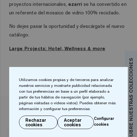
proyectos internacionales,
ezarri
se ha convertido en
un referente del mosaico de vidrio 100% reciclado.
No dejes pasar la oportunidad y descárgate el nuevo
catálogo.
Large Projects: Hotel, Wellness & more
DESCUBRE NUESTRAS COLECCIONES
Utilizamos cookies propias y de terceros para analizar
nuestros servicios y mostrarte publicidad relacionada
con tus preferencias en base a un perfil elaborado a
partir de tus hábitos de navegación (por ejemplo,
páginas visitadas o vídeos vistos). Puedes obtener más
información y configurar tus preferencias.
ARTÍCULOS RELACIONADOS
Configurar
Rechazar
Aceptar
cookies
cookies
cookies