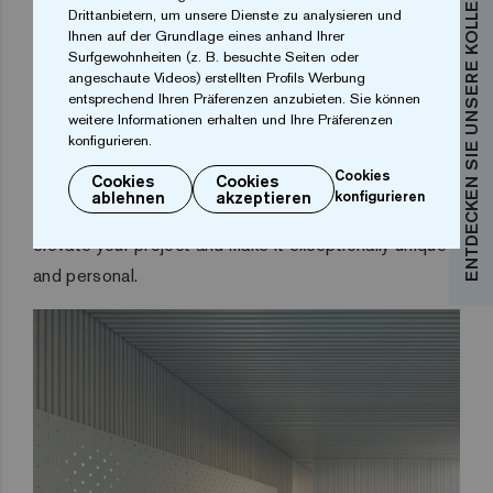
ENTDECKEN SIE UNSERE KOLLEKTIONEN
Drittanbietern, um unsere Dienste zu analysieren und
Ihnen auf der Grundlage eines anhand Ihrer
Personalise and turn your space into gold. Bathe
Surfgewohnheiten (z. B. besuchte Seiten oder
entire locations or add contrasting light with patterns
angeschaute Videos) erstellten Profils Werbung
entsprechend Ihren Präferenzen anzubieten. Sie können
that combine different finishes; turning exclusive gold
weitere Informationen erhalten und Ihre Präferenzen
mosaics into your own logo or image.
konfigurieren.
Cookies
Cookies
Cookies
A golden collection that offers the possibility of
ablehnen
akzeptieren
konfigurieren
bringing together different textures and finishes to
elevate your project and make it exceptionally unique
and personal.