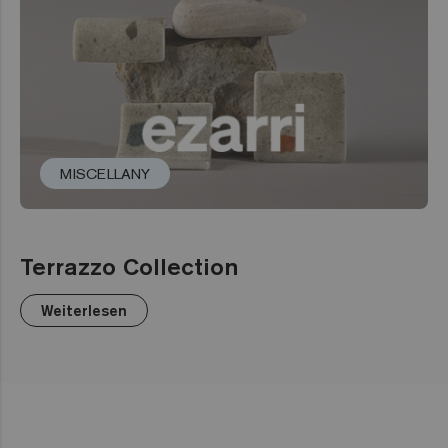
MISCELLANY
Terrazzo Collection
Weiterlesen