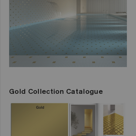
Gold Collection Catalogue