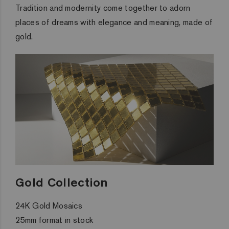
Tradition and modernity come together to adorn
places of dreams with elegance and meaning, made of
gold.
Gold Collection
24K Gold Mosaics
25mm format in stock