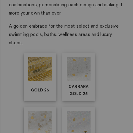
combinations, personalising each design and making it
more your own than ever.
A golden embrace for the most select and exclusive
swimming pools, baths, wellness areas and luxury
shops.
CARRARA
GOLD 25
GOLD 25