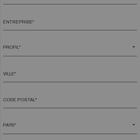
ENTREPRISE*
arrow_drop_down
VILLE*
CODE POSTAL*
arrow_drop_down