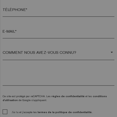
TÉLÉPHONE*
E-MAIL*
arrow_drop_down
Ce site est protégé par reCAPTCHA. Les
règles de confidentialité
et les
conditions
d'utilisation
de Google s'appliquent.
J'ai lu et j'accepte les
termes de la politique de confidentialité.