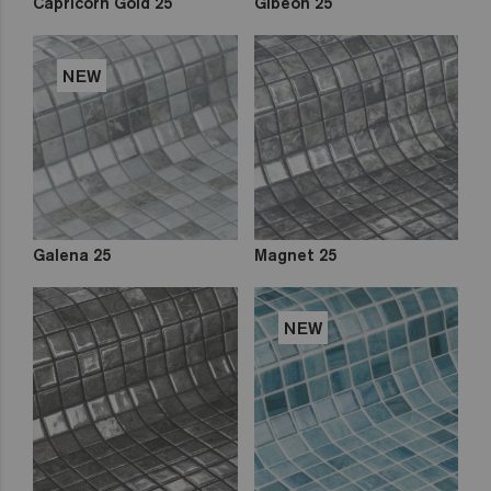
Capricorn Gold 25
Gibeon 25
NEW
Galena 25
Magnet 25
NEW