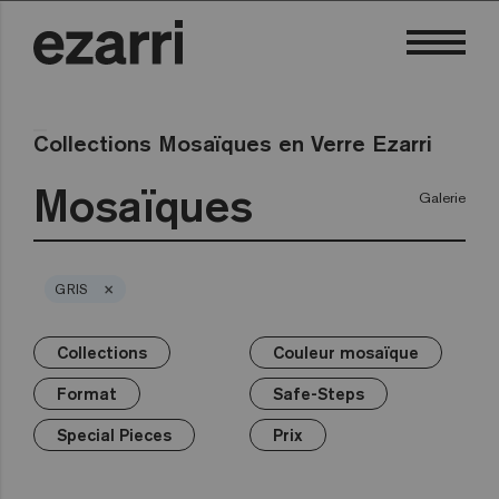
Collections Mosaïques en Verre Ezarri
Mosaïques
Galerie
×
GRIS
Collections
Couleur mosaïque
×
×
×
×
×
×
Collections
Couleur mosaïque
Format
Safe-Steps
Special Pieces
Prix
Format
Safe-Steps
Premium
Blanc
25mm
Anti-slip mosaics
Corner
€
Noir
Special Pieces
Prix
Gris
50mm
Cove
€€
Bleus
Terrazzo
Verts
Hexa
€€€
Jaunes
Gold