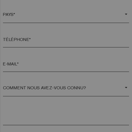
arrow_drop_down
TÉLÉPHONE*
E-MAIL*
arrow_drop_down