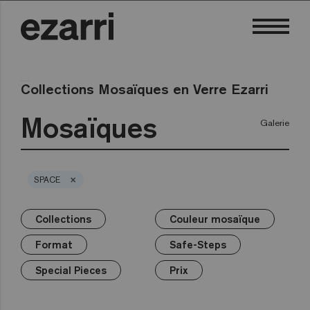
Collections Mosaïques en Verre Ezarri
Mosaïques
Galerie
×
SPACE
Collections
Couleur mosaïque
×
×
×
×
×
×
Collections
Couleur mosaïque
Format
Safe-Steps
Special Pieces
Prix
Format
Safe-Steps
Premium
Blanc
25mm
Anti-slip mosaics
Corner
€
Noir
Special Pieces
Prix
Gris
50mm
Cove
€€
Bleus
Terrazzo
Verts
Hexa
€€€
Jaunes
Gold