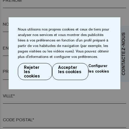
PRÉNOM*
NOM*
Nous utilisons nos propres cookies et ceux de tiers pour
analyser nos services et vous montrer des publicités
CONTACTEZ-NOUS
liées à vos préférences en fonction d'un profil préparé à
partir de vos habitudes de navigation (par exemple, les
ENTREPRISE*
pages visitées ou les vidéos vues). Vous pouvez obtenir
plus d'informations et configurer vos préférences.
Configurer
Rejeter
Accepter
arrow_drop_down
les
les cookies
les cookies
cookies
VILLE*
CODE POSTAL*