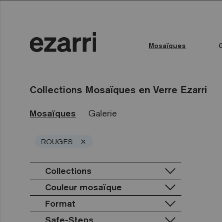
Mosaïques
Toutes les collections
Couleur de l'eau
Piscine publique
Espace bien-être
Toutes les collections
Collections Mosaïques en Verre Ezarri
Mosaïques
Galerie
×
ROUGES
Collections
Couleur mosaïque
Premium
Classic
Terrazzo
Format
Lisa
Blanc
Gold
Niebla
Noir
Safe-Steps
25mm