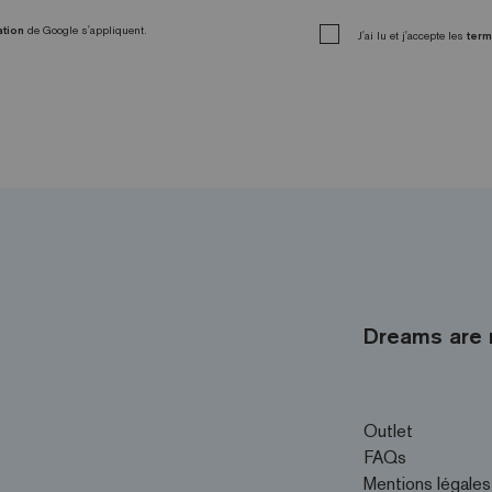
ation
de Google s'appliquent.
J'ai lu et j'accepte les
term
Dreams are 
Outlet
FAQs
Mentions légales