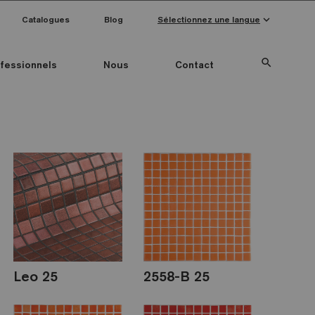
keyboard_arrow_down
Catalogues
Blog
Sélectionnez une langue
search
fessionnels
Nous
Contact
Special Pieces
Couleur mosaïque
Anti-slip mosaics
Leo 25
2558-B 25