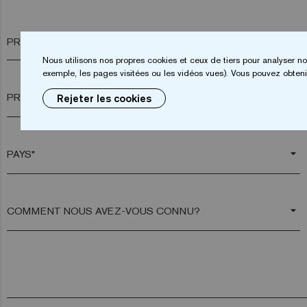
PRÉNOM*
Nous utilisons nos propres cookies et ceux de tiers pour analyser no
exemple, les pages visitées ou les vidéos vues). Vous pouvez obtenir
arrow_drop_down
Rejeter les cookies
arrow_drop_down
arrow_drop_down