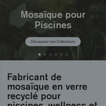
Nouvelle Mosaïque
Hexa
Découvrez nos Collections
Voir le Format
En savoir plus
Voir plus
Voir plus
Voir plus
Fabricant de
mosaïque en verre
recyclé pour
piscines, wellness et