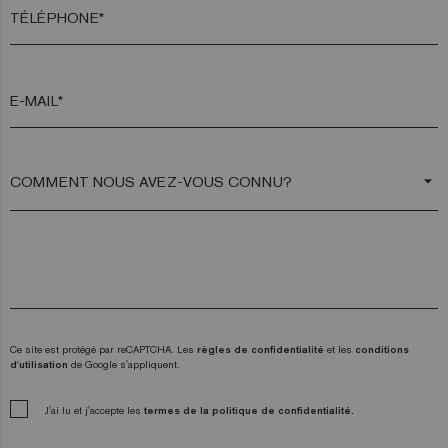
TÉLÉPHONE*
E-MAIL*
arrow_drop_down
Ce site est protégé par reCAPTCHA. Les
règles de confidentialité
et les
conditions
d'utilisation
de Google s'appliquent.
J'ai lu et j'accepte les
termes de la politique de confidentialité.