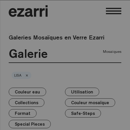
Galeries Mosaïques en Verre Ezarri
Galerie
Mosaïques
×
LISA
Couleur eau
Utilisation
×
×
×
×
×
×
×
Couleur eau
Utilisation
Collections
Couleur mosaïque
Format
Safe-Steps
Special Pieces
Collections
Couleur mosaïque
Premium
Piscine privée
Blanc
25mm
Anti-slip mosaics
Corner
Noir
Format
Safe-Steps
Piscine publique
Gris
50mm
Cove
Bleus
Terrazzo
Espace bien-être
Verts
Hexa
Jaunes
Special Pieces
Gold