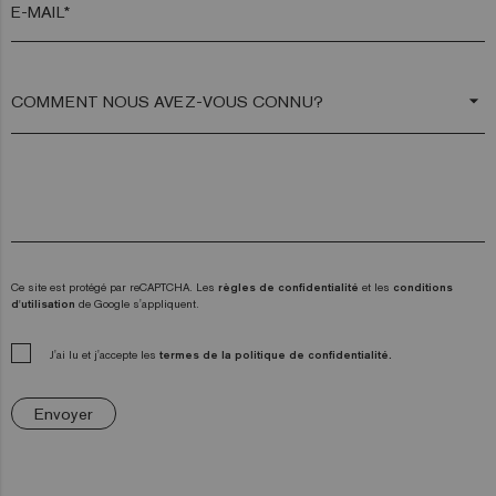
E-MAIL*
arrow_drop_down
Ce site est protégé par reCAPTCHA. Les
règles de confidentialité
et les
conditions
d'utilisation
de Google s'appliquent.
J'ai lu et j'accepte les
termes de la politique de confidentialité.
Envoyer