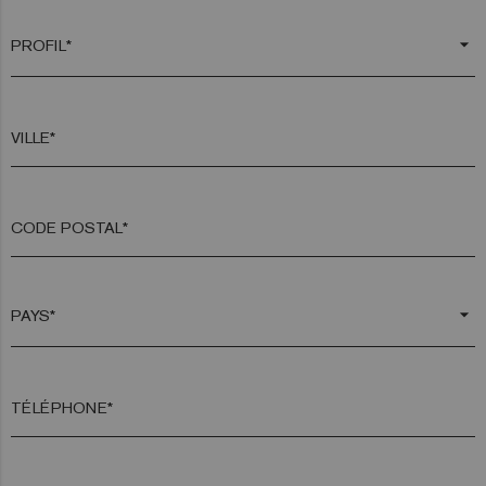
arrow_drop_down
VILLE*
CODE POSTAL*
arrow_drop_down
TÉLÉPHONE*