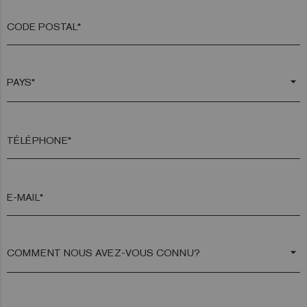
CODE POSTAL*
arrow_drop_down
TÉLÉPHONE*
E-MAIL*
arrow_drop_down