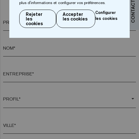
plus d'informations et configurer vos préférences.
Contactez-nous
Configurer
Rejeter
Accepter
les
les cookies
les cookies
PRÉNOM*
cookies
NOM*
ENTREPRISE*
arrow_drop_down
VILLE*