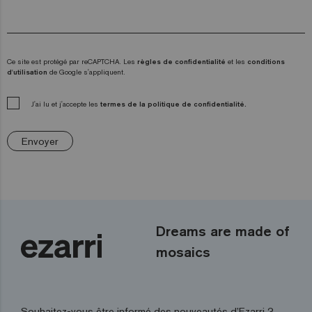
Ce site est protégé par reCAPTCHA. Les
règles de confidentialité
et les
conditions
d'utilisation
de Google s'appliquent.
J'ai lu et j'accepte les
termes de la politique de confidentialité.
Envoyer
Dreams are made of
mosaics
Souhaitez-vous être informé des nouveautés d’Ezarri ?