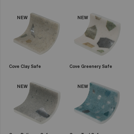
Marrons
Roses
Aquarelle
Rouges
Gemma
NEW
NEW
Zen
Iridescent
Cocktail
Metal
Space
Fosfo
Cove Clay Safe
Cove Greenery Safe
Classic
Lisa
NEW
NEW
Niebla
Mix
Dégradés