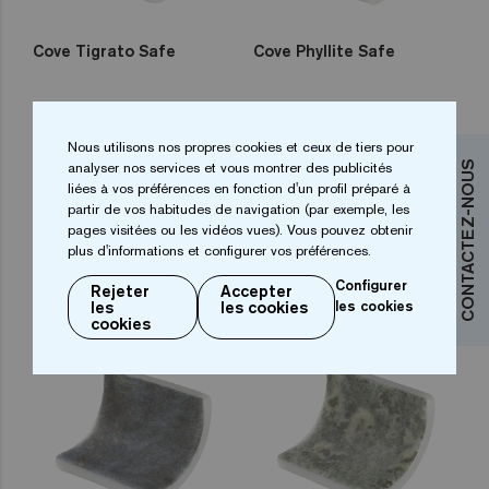
Cove Tigrato Safe
Cove Phyllite Safe
Nous utilisons nos propres cookies et ceux de tiers pour
analyser nos services et vous montrer des publicités
CONTACTEZ-NOUS
liées à vos préférences en fonction d'un profil préparé à
partir de vos habitudes de navigation (par exemple, les
pages visitées ou les vidéos vues). Vous pouvez obtenir
plus d'informations et configurer vos préférences.
Configurer
Rejeter
Accepter
Cove Bluestone Safe
Cove Sandstone Safe
les
les cookies
les cookies
cookies