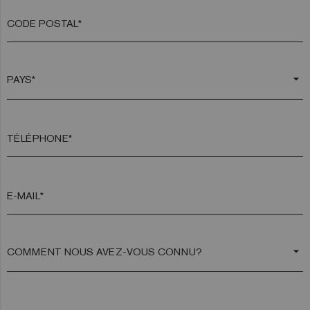
CODE POSTAL*
arrow_drop_down
TÉLÉPHONE*
E-MAIL*
arrow_drop_down