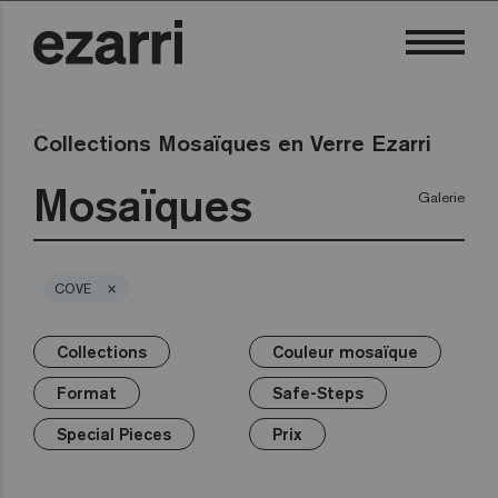
Collections Mosaïques en Verre Ezarri
Mosaïques
Galerie
×
COVE
Collections
Couleur mosaïque
×
×
×
×
×
×
Collections
Couleur mosaïque
Format
Safe-Steps
Special Pieces
Prix
Format
Safe-Steps
Premium
Blanc
25mm
Anti-slip mosaics
Corner
€
Noir
Special Pieces
Prix
Gris
50mm
Cove
€€
Bleus
Terrazzo
Verts
Hexa
€€€
Jaunes
Gold