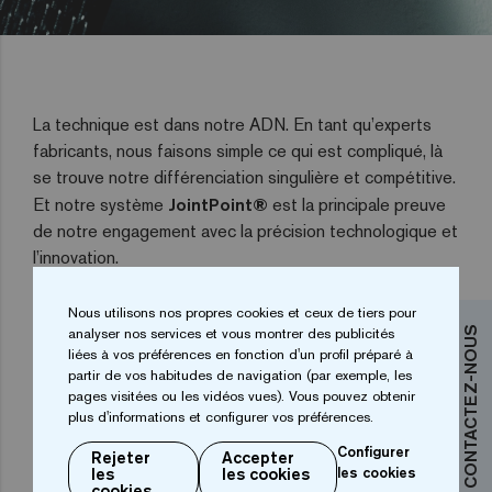
La technique est dans notre ADN. En tant qu’experts
fabricants, nous faisons simple ce qui est compliqué, là
se trouve notre différenciation singulière et compétitive.
Et notre système
JointPoint®
est la principale preuve
de notre engagement avec la précision technologique et
l’innovation.
- Un système qui
laisse 92% de la surface de la
Nous utilisons nos propres cookies et ceux de tiers pour
mosaïque libre
pour appliquer la colle d’adhésion, ce
analyser nos services et vous montrer des publicités
CONTACTEZ-NOUS
liées à vos préférences en fonction d'un profil préparé à
qui se traduit par une énorme garantie de durabilité.
partir de vos habitudes de navigation (par exemple, les
pages visitées ou les vidéos vues). Vous pouvez obtenir
- a exclusive composition offre des
prestations de
plus d'informations et configurer vos préférences.
malléabilité et de résistance maximales
, capables
Configurer
de s’adapter à n’importe quelle courbe et forme. Elle
Rejeter
Accepter
les
les cookies
les cookies
peut aussi éliminer des obstacles avec une coupe facile,
cookies