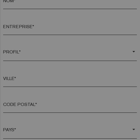
NOM*
ENTREPRISE*
arrow_drop_down
VILLE*
CODE POSTAL*
arrow_drop_down