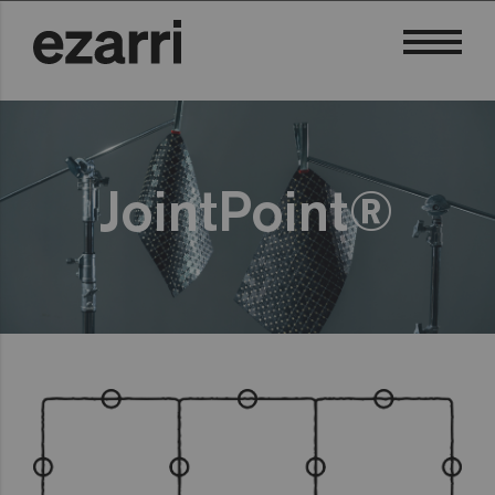
JointPoint®