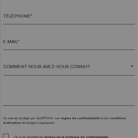
TÉLÉPHONE*
E-MAIL*
arrow_drop_down
Ce site est protégé par reCAPTCHA. Les
règles de confidentialité
et les
conditions
d'utilisation
de Google s'appliquent.
J'ai lu et j'accepte les
termes de la politique de confidentialité.