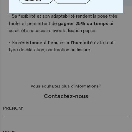
rapide et simple.
- Sa flexibilité et son adaptabilité rendent la pose très
facile, et permettent de
gagner 25% du temps
ui
aurait été nécessaire avec la fixation papier.
- Sa
résistance à l’eau et à l’humidité
évite tout
type de dilatation, contraction ou fissure.
Vous souhaitez plus d’informations?
Contactez-nous
PRÉNOM*