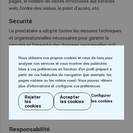
pages, le nombre de visites effectuées aux services
web, l'ordre des visites, le point d'accès, etc.
Sécurité
Le prestataire a adopté toutes les mesures techniques
et organisationnelles nécessaires pour garantir la
sécurité et l'intégrité des données personnelles qu'il
traite, ainsi que pour éviter leur perte, altération et/ou
Nous utilisons nos propres cookies et ceux de tiers pour
accès par des tiers non autorisés. Le site web utilise
analyser nos services et vous montrer des publicités
des techniques de sécurité de l'information
liées à vos préférences en fonction d'un profil préparé à
généralement acceptées dans l'industrie, telles que des
partir de vos habitudes de navigation (par exemple, les
pare-feu, des procédures de contrôle d'accès et des
pages visitées ou les vidéos vues). Vous pouvez obtenir
plus d'informations et configurer vos préférences.
mécanismes cryptographiques, le tout afin d'éviter
l'accès non autorisé aux données. Pour atteindre ces
Configurer
Rejeter
Accepter
les
les cookies
les cookies
objectifs, l'utilisateur/client accepte que le prestataire
cookies
obtienne des données à des fins d'authentification des
contrôles d'accès correspondants.
Responsabilité