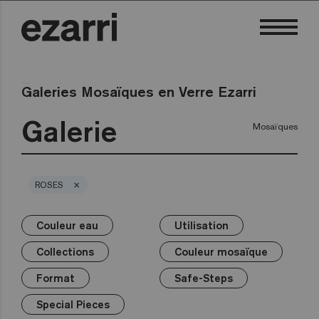
Galeries Mosaïques en Verre Ezarri
Galerie
Mosaïques
×
ROSES
Couleur eau
Utilisation
×
×
×
×
×
×
×
Couleur eau
Utilisation
Collections
Couleur mosaïque
Format
Safe-Steps
Special Pieces
Collections
Couleur mosaïque
Premium
Piscine privée
Blanc
25mm
Anti-slip mosaics
Corner
Noir
Format
Safe-Steps
Piscine publique
Gris
50mm
Cove
Bleus
Terrazzo
Espace bien-être
Verts
Hexa
Jaunes
Special Pieces
Gold