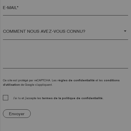
E-MAIL*
arrow_drop_down
Ce site est protégé par reCAPTCHA. Les
règles de confidentialité
et les
conditions
d'utilisation
de Google s'appliquent.
J'ai lu et j'accepte les
termes de la politique de confidentialité.
Envoyer