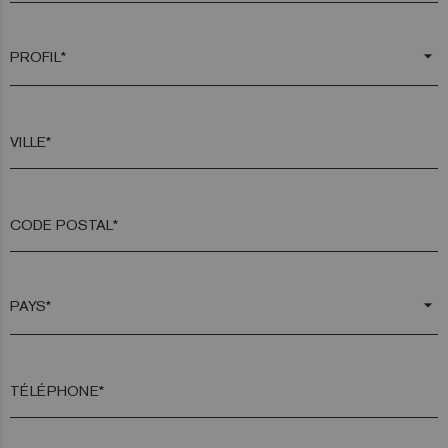
arrow_drop_down
VILLE*
CODE POSTAL*
arrow_drop_down
TÉLÉPHONE*