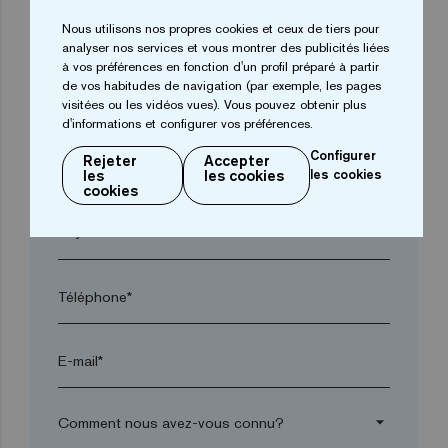
Nous utilisons nos propres cookies et ceux de tiers pour
arrow_drop_down
analyser nos services et vous montrer des publicités liées
à vos préférences en fonction d'un profil préparé à partir
de vos habitudes de navigation (par exemple, les pages
Ville*
visitées ou les vidéos vues). Vous pouvez obtenir plus
d'informations et configurer vos préférences.
Configurer
Rejeter
Accepter
Code postal*
les
les cookies
les cookies
cookies
arrow_drop_down
Téléphone*
E-mail*
arrow_drop_down