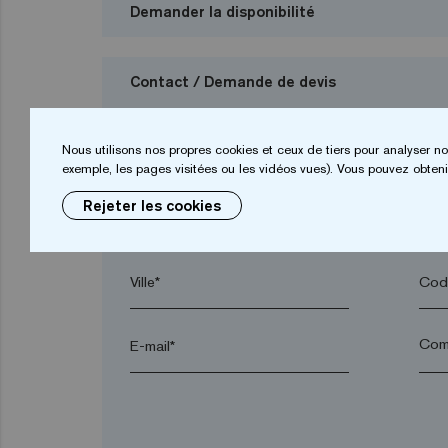
Demander la disponibilité
Contact / Demande de devis
Je veux demander un budget
Nous utilisons nos propres cookies et ceux de tiers pour analyser no
exemple, les pages visitées ou les vidéos vues). Vous pouvez obtenir
Rejeter les cookies
Prénom*
Nom
Ville*
Code
E-mail*