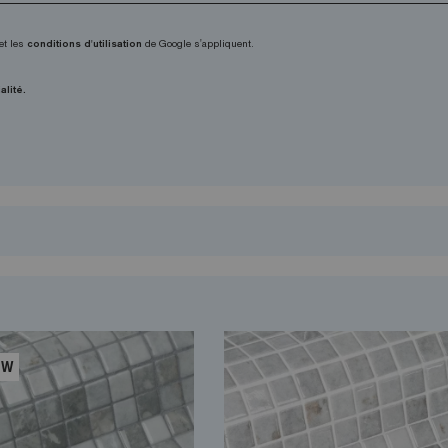
et les
conditions d'utilisation
de Google s'appliquent.
alité.
EW