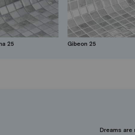
na 25
Gibeon 25
Dreams are 