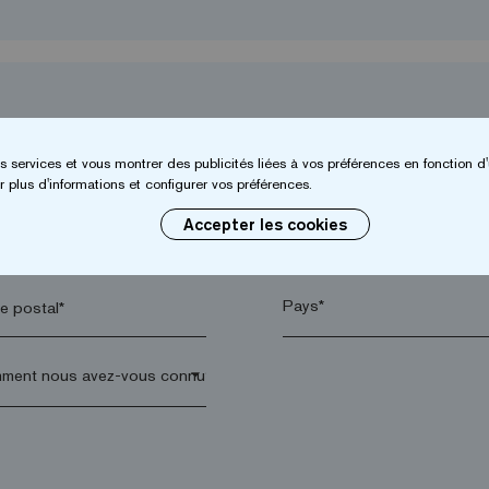
s services et vous montrer des publicités liées à vos préférences en fonction d'
 plus d'informations et configurer vos préférences.
Accepter les cookies
*
Entreprise*
 postal*
arrow_drop_down