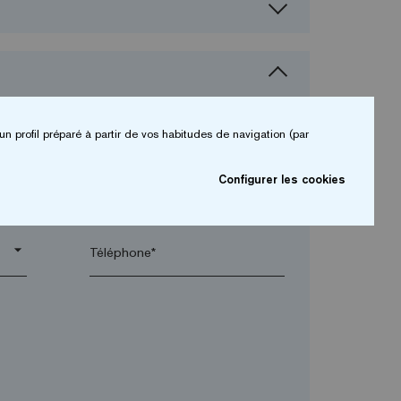
un profil préparé à partir de vos habitudes de navigation (par
Configurer les cookies
arrow_drop_down
arrow_drop_down
Téléphone*