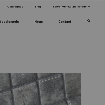
keyboard_arrow_down
Catalogues
Blog
Sélectionnez une langue
search
fessionnels
Nous
Contact
Special Pieces
Couleur mosaïque
Anti-slip mosaics