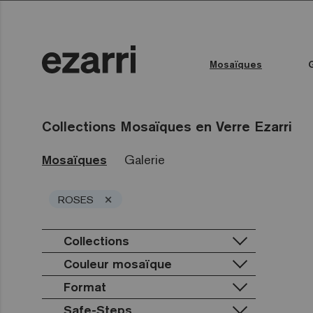
Mosaïques
Toutes les collections
Couleur de l'eau
Piscine publique
Espace bien-être
Toutes les collections
Collections Mosaïques en Verre Ezarri
Mosaïques
Galerie
×
ROSES
Collections
Couleur mosaïque
Premium
Classic
Terrazzo
Format
Lisa
Blanc
Gold
Niebla
Noir
Safe-Steps
25mm