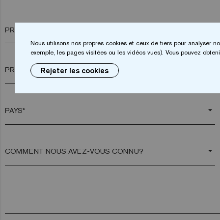
PRÉNOM*
Nous utilisons nos propres cookies et ceux de tiers pour analyser no
exemple, les pages visitées ou les vidéos vues). Vous pouvez obtenir
arrow_drop_down
Rejeter les cookies
arrow_drop_down
arrow_drop_down