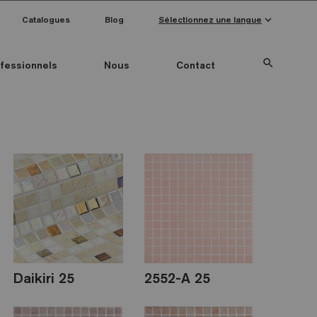
keyboard_arrow_down
Catalogues
Blog
Sélectionnez une langue
search
fessionnels
Nous
Contact
Special Pieces
Couleur mosaïque
Anti-slip mosaics
Daikiri 25
2552-A 25