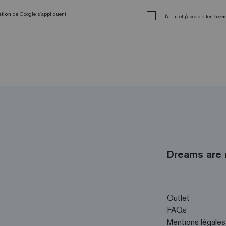
ation
de Google s'appliquent.
J'ai lu et j'accepte les
term
Dreams are 
Outlet
FAQs
Mentions légales