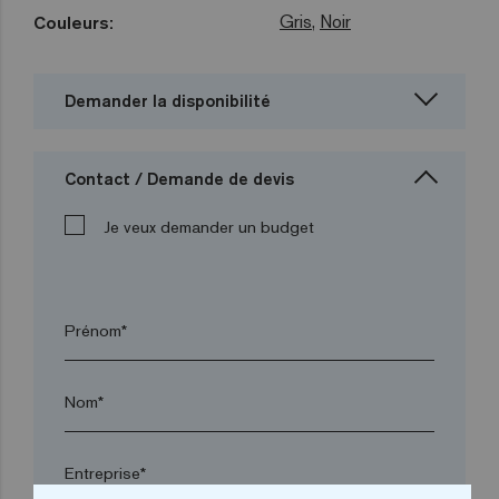
Gris
,
Noir
Couleurs:
Demander la disponibilité
Contact / Demande de devis
Je veux demander un budget
Prénom*
Nom*
Entreprise*