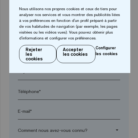
Nous utilisons nos propres cookies et ceux de tiers pour
arrow_drop_down
analyser nos services et vous montrer des publicités liées
à vos préférences en fonction d'un profil préparé à partir
de vos habitudes de navigation (par exemple, les pages
Ville*
visitées ou les vidéos vues). Vous pouvez obtenir plus
d'informations et configurer vos préférences.
Configurer
Rejeter
Accepter
Code postal*
les
les cookies
les cookies
cookies
arrow_drop_down
Téléphone*
E-mail*
arrow_drop_down