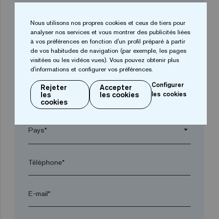
Entreprise*
Nous utilisons nos propres cookies et ceux de tiers pour
analyser nos services et vous montrer des publicités liées
arrow_drop_down
à vos préférences en fonction d'un profil préparé à partir
de vos habitudes de navigation (par exemple, les pages
visitées ou les vidéos vues). Vous pouvez obtenir plus
Ville*
d'informations et configurer vos préférences.
Configurer
Rejeter
Accepter
les
les cookies
les cookies
Code postal*
cookies
arrow_drop_down
Téléphone*
E-mail*