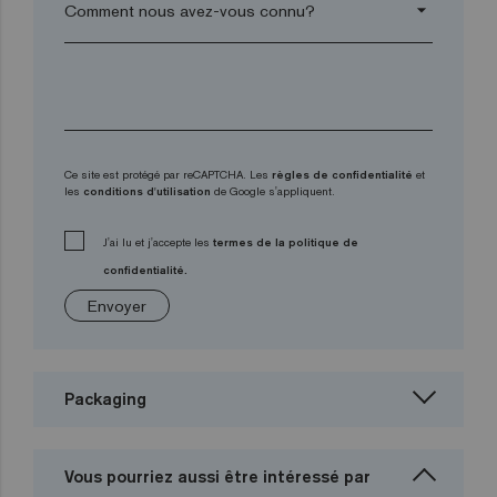
arrow_drop_down
Ce site est protégé par reCAPTCHA. Les
règles de confidentialité
et
les
conditions d'utilisation
de Google s'appliquent.
J'ai lu et j'accepte les
termes de la politique de
confidentialité.
Envoyer
Packaging
Vous pourriez aussi être intéressé par