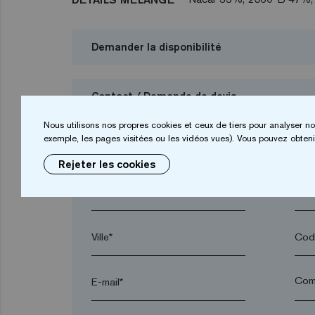
Demander la disponibilité
Contact / Demande de devis
Nous utilisons nos propres cookies et ceux de tiers pour analyser no
Je veux demander un budget
exemple, les pages visitées ou les vidéos vues). Vous pouvez obtenir
Rejeter les cookies
Prénom*
Nom
Ville*
Code
E-mail*