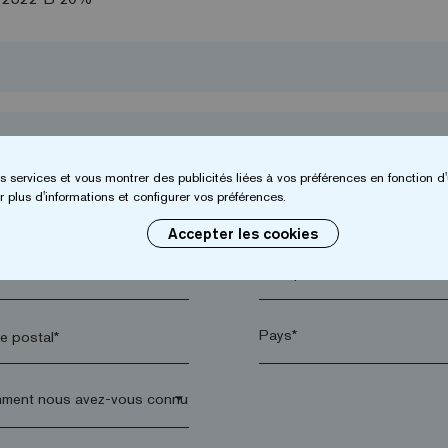
s services et vous montrer des publicités liées à vos préférences en fonction d'
 plus d'informations et configurer vos préférences.
Accepter les cookies
*
Entreprise*
 postal*
arrow_drop_down