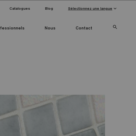
keyboard_arrow_down
Catalogues
Blog
Sélectionnez une langue
search
fessionnels
Nous
Contact
Special Pieces
Couleur mosaïque
Anti-slip mosaics