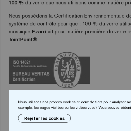
100 %
du verre que nous utilisons comme matière p
Nous possédons la Certification Environnementale d
système de contrôle pour que : 100 % du verre utilis
mosaïque
Ezarri
ait pour matière première du verre re
JointPoint®.
TÉLÉCHARGER
Nous utilisons nos propres cookies et ceux de tiers pour analyser no
file_download
CERTIFICATION
exemple, les pages visitées ou les vidéos vues). Vous pouvez obtenir
ENVIRONNEMENTALE
Rejeter les cookies