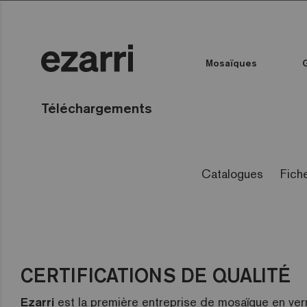
Mosaïques
Toutes les collections
Couleur de l'eau
Piscine publique
Espace bien-être
Toutes les collections
Téléchargements
Catalogues
Fich
CERTIFICATIONS DE QUALITÉ
Ezarri
est la première entreprise de mosaïque en verr