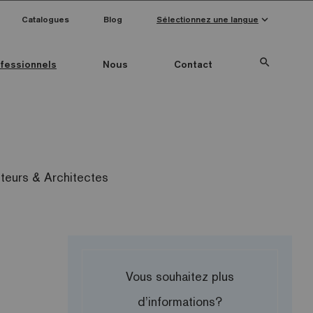
keyboard_arrow_down
Catalogues
Blog
Sélectionnez une langue
search
fessionnels
Nous
Contact
Special Pieces
Couleur mosaïque
Anti-slip mosaics
eurs & Architectes
Vous souhaitez plus
d’informations?