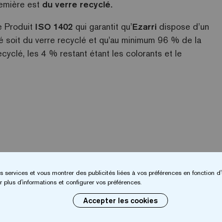
remière est
du verre recyclé.
e Produit
ISO 1402
qui garantit qu’
Ezarri
dispose d’un
é soit du verre recyclé et qu'au minimum 96 % de la
cyclé, les 4 % restant étant les colorants et le
s services et vous montrer des publicités liées à vos préférences en fonction d'
 plus d'informations et configurer vos préférences.
Accepter les cookies