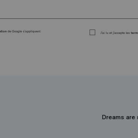
ation
de Google s'appliquent.
J'ai lu et j'accepte les
term
Dreams are 