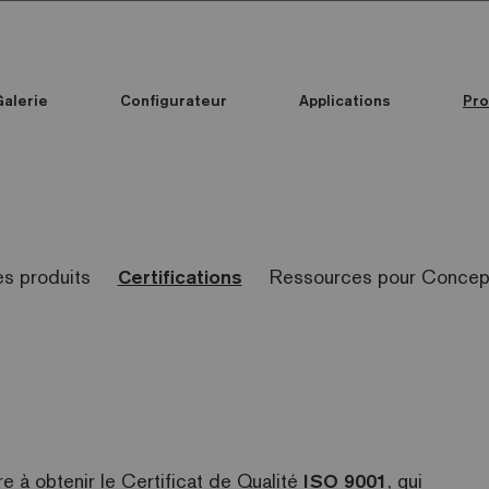
Galerie
Configurateur
Applications
Pro
Toutes les collections
Custom Printed Mosaic
Standard Printed Mosaic
Toutes les collections
Couleur mosaïque
Custom Printed Mosaic
Standard Printed Mosaic
es produits
Certifications
Ressources pour Concept
e à obtenir le Certificat de Qualité
ISO 9001
, qui