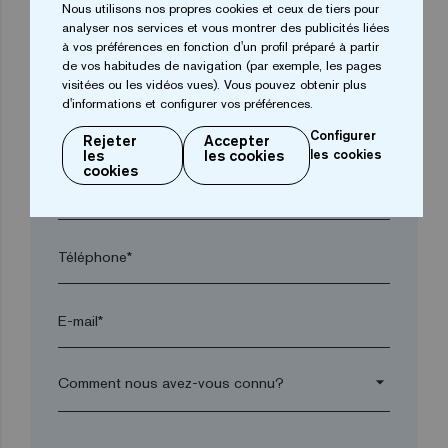
Nous utilisons nos propres cookies et ceux de tiers pour
analyser nos services et vous montrer des publicités liées
à vos préférences en fonction d'un profil préparé à partir
Ville*
de vos habitudes de navigation (par exemple, les pages
visitées ou les vidéos vues). Vous pouvez obtenir plus
d'informations et configurer vos préférences.
Code postal*
Configurer
Rejeter
Accepter
les
les cookies
les cookies
cookies
arrow_drop_down
Téléphone*
E-mail*
arrow_drop_down