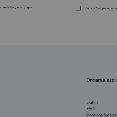
ation
de Google s'appliquent.
J'ai lu et j'accepte les
term
Dreams are 
Outlet
FAQs
Mentions légales