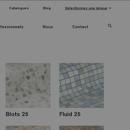
keyboard_arrow_down
Catalogues
Blog
Sélectionnez une langue
search
fessionnels
Nous
Contact
Special Pieces
Couleur mosaïque
Anti-slip mosaics
Blots 25
Fluid 25