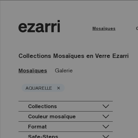
Mosaïques
Toutes les collections
Couleur de l'eau
Piscine publique
Espace bien-être
Toutes les collections
Collections Mosaïques en Verre Ezarri
Mosaïques
Galerie
×
AQUARELLE
Collections
Couleur mosaïque
Premium
Classic
Terrazzo
Format
Lisa
Blanc
Gold
Niebla
Noir
Safe-Steps
25mm