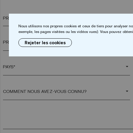
PRÉNOM*
Nous utilisons nos propres cookies et ceux de tiers pour analyser no
exemple, les pages visitées ou les vidéos vues). Vous pouvez obtenir
arrow_drop_down
Rejeter les cookies
arrow_drop_down
arrow_drop_down