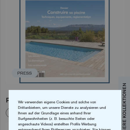
PRESS
PISCINES & SPAS N° 253
Wir verwenden eigene Cookies und solche von
Drittanbietern, um unsere Dienste zu analysieren und
Weiterlesen
Ihnen auf der Grundlage eines anhand Ihrer
Surfgewohnheiten (z. B. besuchte Seiten oder
angeschaute Videos) erstellten Profils Werbung
entsprechend Ihren Präferenzen anzubieten. Sie können