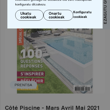
konfiguratu ditzakezu.
Konfiguratu
Ukatu
Onartu
cookieak
cookieak
cookieak
PRENTSA
Côté Piscine - Mars Avril Mai 2021