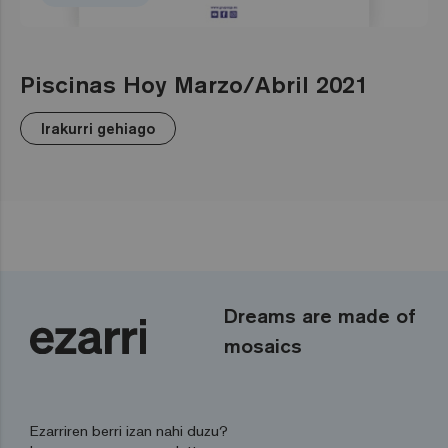
Piscinas Hoy Marzo/Abril 2021
Irakurri gehiago
Dreams are made of
mosaics
Ezarriren berri izan nahi duzu?