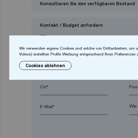
Konsultieren Sie den verfügbaren Bestand
Kontakt / Budget anfordern
Ich möchte ein Budget anfordern
Wir verwenden eigene Cookies und solche von Drittanbietern, um u
Videos) erstellten Profils Werbung entsprechend Ihren Präferenzen 
Cookies ablehnen
Vorname*
Nac
Ort*
Post
E-Mail*