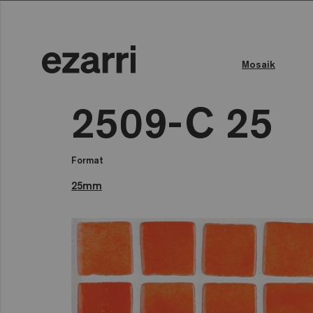
Mosaik
Farbe des Wassers
Öffentliches Schwimmbad
2509-C 25
Format
25mm