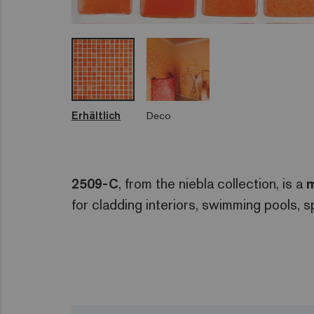
Erhältlich
Deco
2509-C
, from the niebla collection, is a
m
for cladding interiors, swimming pools, 