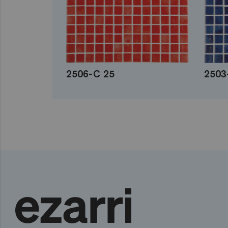
2506-C 25
2503