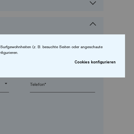
r Surfgewohnheiten (z. B. besuchte Seiten oder angeschaute
figurieren.
Cookies konfigurieren
arrow_drop_down
arrow_drop_down
Telefon*