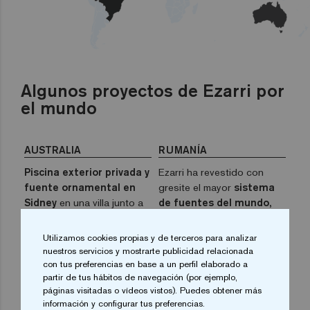
Algunos proyectos de Ezarri por
el mundo
AUSTRALIA
RUMANÍA
Piscina exterior privada y
Ezarri ha revestido con
fuente ornamental en
gresite el mayor
sistema
Sidney
en una villa junto a
de fuentes del mundo,
un embarcadero.
que está en Bucarest.
Utilizamos cookies propias y de terceros para analizar
nuestros servicios y mostrarte publicidad relacionada
ITALIA
ALEMANIA
con tus preferencias en base a un perfil elaborado a
partir de tus hábitos de navegación (por ejemplo,
Una bella piscina de
Hotel de la cadena NH
páginas visitadas o vídeos vistos). Puedes obtener más
mosaico
entre los olivos
localizado en Berlín y
información y configurar tus preferencias.