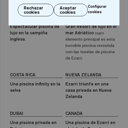
de la Toscana
diseñado por Karim Rashid.
Configurar
Rechazar
Aceptar
cookies
cookies
cookies
REINO UNIDO
MONTENEGRO
Espectacular piscina de
Gran Resort de lujo en el
lujo en la campiña
mar Adriático
cuyo
inglesa.
elemento principal es esta
increíble piscina revestida
con las teselas de piscina
de Ezarri.
COSTA RICA
NUEVA ZELANDA
Una piscina infinity en la
Ezarri triunfa en una
selva
casa privada en Nueva
Zelanda
DUBAI
CANADA
Una piscina privada en
Una piscina de Ezarri en