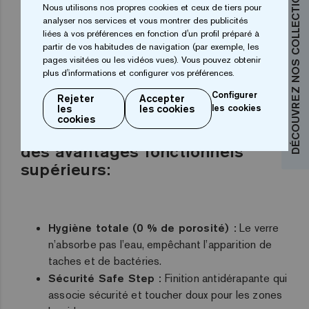
DÉCOUVREZ NOS COLLECTIONS
Nous utilisons nos propres cookies et ceux de tiers pour
analyser nos services et vous montrer des publicités
liées à vos préférences en fonction d'un profil préparé à
DÉCOUVRIR LES AVANTAGES DE
partir de vos habitudes de navigation (par exemple, les
JOINTPOINT®
pages visitées ou les vidéos vues). Vous pouvez obtenir
plus d'informations et configurer vos préférences.
Configurer
Rejeter
Accepter
les
les cookies
les cookies
Au-delà de l’esthétique, la
cookies
mosaïque en verre recyclé offre
des avantages fonctionnels
supérieurs:
Hygiène totale (0 % de porosité) :
Le verre
n’absorbe pas l’eau, empêchant l’apparition de
taches et de bactéries.
Sécurité Safe Step :
Finition antidérapante qui
associe sécurité et toucher doux pour les zones