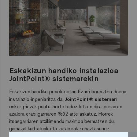
Eskakizun handiko instalazioa
JointPoint® sistemarekin
Eskakizun handiko proiektuetan Ezarri bereizten duena
instalazio-ingeniaritza da.
JointPoint® sistemari
esker, piezak puntu inerte bidez lotzen dira, piezaren
azalera erabilgarriaren %92 arte askatuz. Horrek
itsasgarriaren atxikimendu maximoa bermatzen du,
gainazal kurbatuak eta zutabeak zehaztasunez
estaltzea ahalbidetzen du, eta
exekuzio-denborak