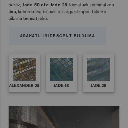
berriz,
Jade 50 eta Jade 25
formatuak konbinatzen
dira, koherentzia bisuala eta egokitzapen tekniko
bikaina bermatzeko.
ARAKATU IRIDESCENT BILDUMA
ALEXANDER 25
JADE 50
JADE 25