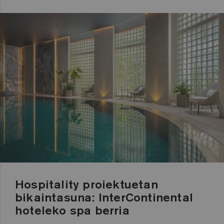
Hospitality proiektuetan
bikaintasuna: InterContinental
hoteleko spa berria