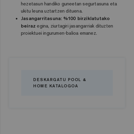
hezetasun handiko guneetan segurtasuna eta
ukitu leuna uztartzen dituena.
Jasangarritasuna:
%100 birziklatutako
beiraz
egina, ziurtagiri jasangarriak dituzten
proiektuei ingurumen-balioa emanez.
DESKARGATU POOL &
HOME KATALOGOA