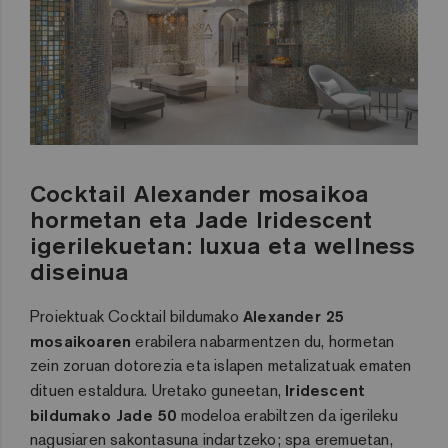
Cocktail Alexander mosaikoa
hormetan eta Jade Iridescent
igerilekuetan: luxua eta wellness
diseinua
Proiektuak Cocktail bildumako
Alexander 25
mosaikoaren
erabilera nabarmentzen du, hormetan
zein zoruan dotorezia eta islapen metalizatuak ematen
dituen estaldura. Uretako guneetan,
Iridescent
bildumako Jade 50
modeloa erabiltzen da igerileku
nagusiaren sakontasuna indartzeko; spa eremuetan,