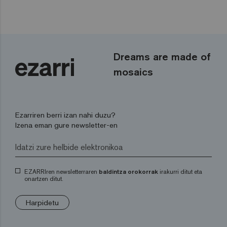
Dreams are made of
mosaics
Ezarriren berri izan nahi duzu?
Izena eman gure newsletter-en
EZARRIren newsletterraren
baldintza orokorrak
irakurri ditut eta
onartzen ditut.
Harpidetu