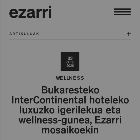
ARTIKULUAK
02
OTS
2026
WELLNESS
Bukaresteko
InterContinental hoteleko
luxuzko igerilekua eta
wellness-gunea, Ezarri
mosaikoekin