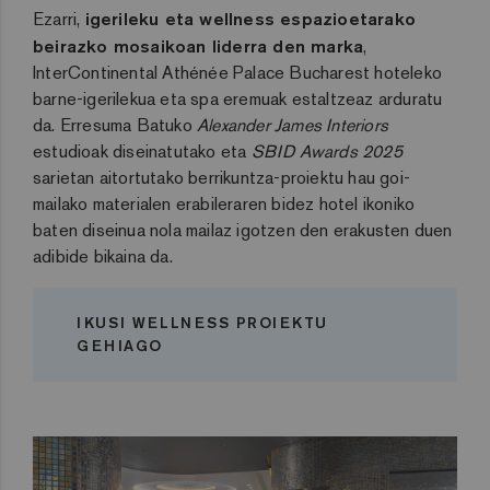
Ezarri,
igerileku eta wellness espazioetarako
beirazko mosaikoan liderra den marka
,
InterContinental Athénée Palace Bucharest hoteleko
barne-igerilekua eta spa eremuak estaltzeaz arduratu
da. Erresuma Batuko
Alexander James Interiors
estudioak diseinatutako eta
SBID Awards 2025
sarietan aitortutako berrikuntza-proiektu hau goi-
mailako materialen erabileraren bidez hotel ikoniko
baten diseinua nola mailaz igotzen den erakusten duen
adibide bikaina da.
IKUSI WELLNESS PROIEKTU
GEHIAGO