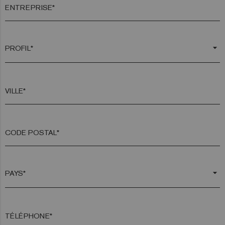
ENTREPRISE*
arrow_drop_down
VILLE*
CODE POSTAL*
arrow_drop_down
TÉLÉPHONE*