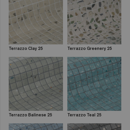
Zen
Iridescent
Cocktail
Metal
Space
Fosfo
Terrazzo Clay 25
Terrazzo Greenery 25
Classic
Lisa
Niebla
Mix
Dégradés
Terrazzo Balinese 25
Terrazzo Teal 25