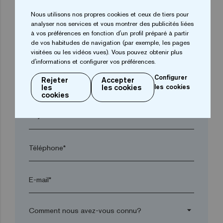
Nous utilisons nos propres cookies et ceux de tiers pour
arrow_drop_down
analyser nos services et vous montrer des publicités liées
à vos préférences en fonction d'un profil préparé à partir
de vos habitudes de navigation (par exemple, les pages
Ville*
visitées ou les vidéos vues). Vous pouvez obtenir plus
d'informations et configurer vos préférences.
Configurer
Rejeter
Accepter
Code postal*
les
les cookies
les cookies
cookies
arrow_drop_down
Téléphone*
E-mail*
arrow_drop_down