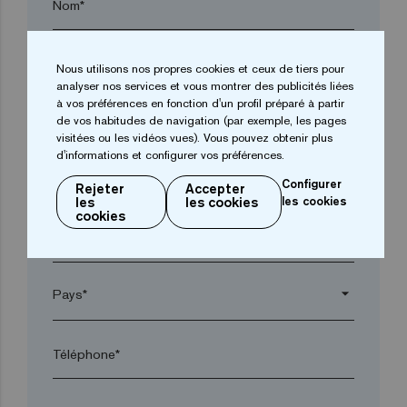
Nom*
Entreprise*
Nous utilisons nos propres cookies et ceux de tiers pour
analyser nos services et vous montrer des publicités liées
à vos préférences en fonction d'un profil préparé à partir
arrow_drop_down
de vos habitudes de navigation (par exemple, les pages
visitées ou les vidéos vues). Vous pouvez obtenir plus
d'informations et configurer vos préférences.
Ville*
Configurer
Rejeter
Accepter
les
les cookies
les cookies
cookies
Code postal*
arrow_drop_down
Téléphone*