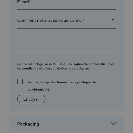
E-mail*
arrow_drop_down
Ce site est protégé par reCAPTCHA. Les
règles de confidentialité
et
les
conditions d'utilisation
de Google s'appliquent.
J'ai lu et j'accepte les
termes de la politique de
confidentialité.
Envoyer
Packaging