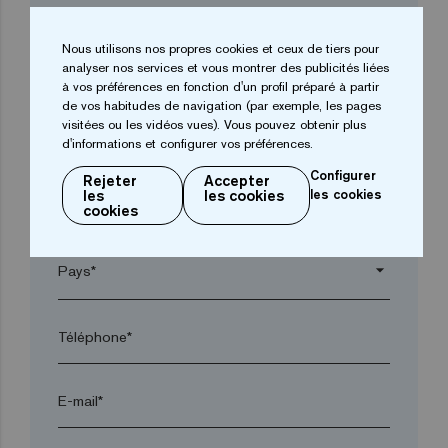
Entreprise*
Nous utilisons nos propres cookies et ceux de tiers pour
analyser nos services et vous montrer des publicités liées
arrow_drop_down
à vos préférences en fonction d'un profil préparé à partir
de vos habitudes de navigation (par exemple, les pages
visitées ou les vidéos vues). Vous pouvez obtenir plus
d'informations et configurer vos préférences.
Ville*
Configurer
Rejeter
Accepter
les
les cookies
les cookies
Code postal*
cookies
arrow_drop_down
Téléphone*
E-mail*