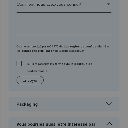
arrow_drop_down
Ce site est protégé par reCAPTCHA. Les
règles de confidentialité
et
les
conditions d'utilisation
de Google s'appliquent.
J'ai lu et j'accepte les
termes de la politique de
confidentialité.
Envoyer
Packaging
Vous pourriez aussi être intéressé par