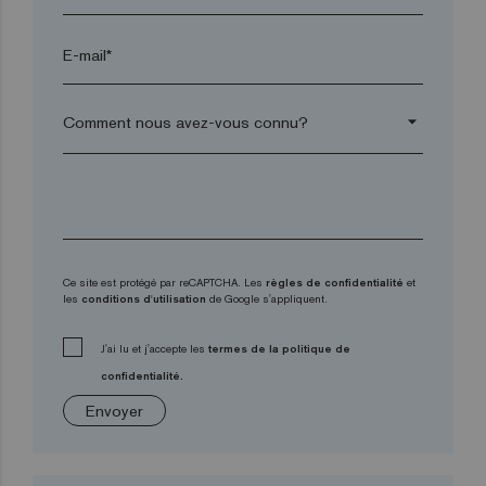
E-mail*
arrow_drop_down
Ce site est protégé par reCAPTCHA. Les
règles de confidentialité
et
les
conditions d'utilisation
de Google s'appliquent.
J'ai lu et j'accepte les
termes de la politique de
confidentialité.
Envoyer