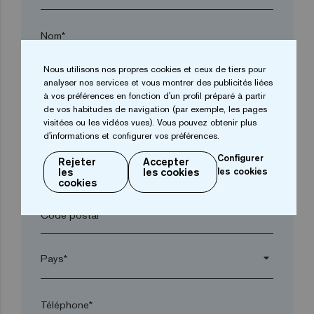
Nom*
Nous utilisons nos propres cookies et ceux de tiers pour
Entreprise*
analyser nos services et vous montrer des publicités liées
à vos préférences en fonction d'un profil préparé à partir
de vos habitudes de navigation (par exemple, les pages
visitées ou les vidéos vues). Vous pouvez obtenir plus
arrow_drop_down
d'informations et configurer vos préférences.
Configurer
Rejeter
Accepter
Ville*
les
les cookies
les cookies
cookies
Code postal*
arrow_drop_down
Téléphone*