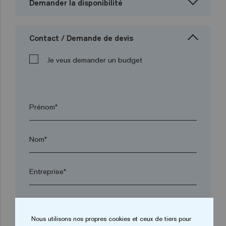
Demander la disponibilité
Contact / Demande de devis
Je veux demander un budget
Prénom*
Nom*
Entreprise*
arrow_drop_down
Nous utilisons nos propres cookies et ceux de tiers pour