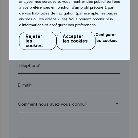
analyser nos services et vous montrer des publicités liées
Ville*
à vos préférences en fonction d'un profil préparé à partir
de vos habitudes de navigation (par exemple, les pages
visitées ou les vidéos vues). Vous pouvez obtenir plus
d'informations et configurer vos préférences.
Code postal*
Configurer
Rejeter
Accepter
les
les cookies
les cookies
arrow_drop_down
cookies
Téléphone*
E-mail*
arrow_drop_down