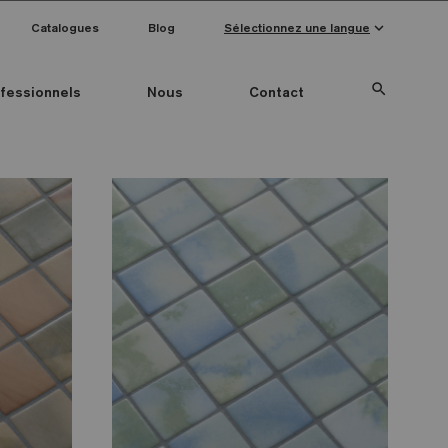
keyboard_arrow_down
Catalogues
Blog
Sélectionnez une langue
search
fessionnels
Nous
Contact
Special Pieces
Couleur mosaïque
Anti-slip mosaics