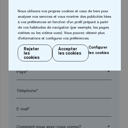
Nous utilisons nos propres cookies et ceux de tiers pour
arrow_drop_down
analyser nos services et vous montrer des publicités liées
à vos préférences en fonction d'un profil préparé à partir
de vos habitudes de navigation (par exemple, les pages
visitées ou les vidéos vues). Vous pouvez obtenir plus
Ville*
d'informations et configurer vos préférences.
Configurer
Rejeter
Accepter
les
les cookies
les cookies
Code postal*
cookies
arrow_drop_down
Téléphone*
E-mail*
arrow_drop_down