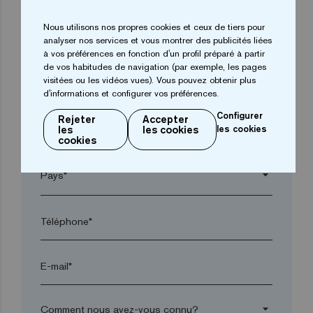
Nous utilisons nos propres cookies et ceux de tiers pour
arrow_drop_down
analyser nos services et vous montrer des publicités liées
à vos préférences en fonction d'un profil préparé à partir
de vos habitudes de navigation (par exemple, les pages
visitées ou les vidéos vues). Vous pouvez obtenir plus
Ville*
d'informations et configurer vos préférences.
Configurer
Rejeter
Accepter
les
les cookies
les cookies
Code postal*
cookies
arrow_drop_down
Téléphone*
E-mail*
arrow_drop_down