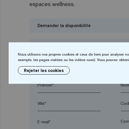
espaces wellness.
Demander la disponibilité
Contact / Demande de devis
Nous utilisons nos propres cookies et ceux de tiers pour analyser no
Je veux demander un budget
exemple, les pages visitées ou les vidéos vues). Vous pouvez obtenir
Rejeter les cookies
Prénom*
Nom
Ville*
Code
E-mail*