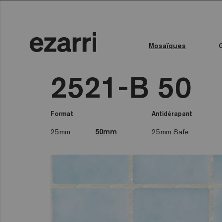
Mosaïques
Toutes les collections
Couleur de l'eau
Piscine publique
Espace bien-être
Toutes les collections
2521-B 50
Format
Antidérapant
25mm
50mm
25mm Safe