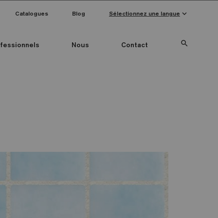
keyboard_arrow_down
Catalogues
Blog
Sélectionnez une langue
search
fessionnels
Nous
Contact
Special Pieces
Couleur mosaïque
Anti-slip mosaics