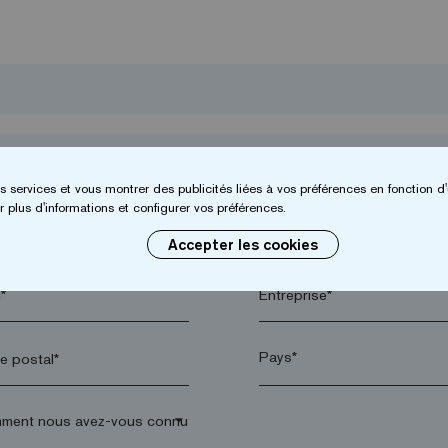
s services et vous montrer des publicités liées à vos préférences en fonction d'
 plus d'informations et configurer vos préférences.
Accepter les cookies
*
Entreprise*
 postal*
arrow_drop_down