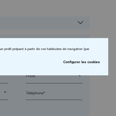
un profil préparé à partir de vos habitudes de navigation (par
Configurer les cookies
arrow_drop_down
arrow_drop_down
Téléphone*